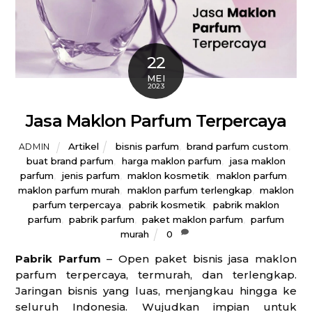
22
MEI
2023
Jasa Maklon Parfum Terpercaya
Artikel
bisnis parfum
,
brand parfum custom
,
ADMIN
buat brand parfum
,
harga maklon parfum
,
jasa maklon
parfum
,
jenis parfum
,
maklon kosmetik
,
maklon parfum
,
maklon parfum murah
,
maklon parfum terlengkap
,
maklon
parfum terpercaya
,
pabrik kosmetik
,
pabrik maklon
parfum
,
pabrik parfum
,
paket maklon parfum
,
parfum
murah
0
Pabrik Parfum
– Open paket bisnis jasa maklon
parfum terpercaya, termurah, dan terlengkap.
Jaringan bisnis yang luas, menjangkau hingga ke
seluruh Indonesia. Wujudkan impian untuk