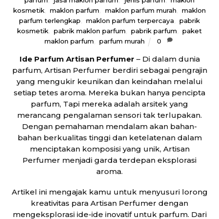
parfum
,
jasa maklon parfum
,
jenis parfum
,
maklon
kosmetik
,
maklon parfum
,
maklon parfum murah
,
maklon
parfum terlengkap
,
maklon parfum terpercaya
,
pabrik
kosmetik
,
pabrik maklon parfum
,
pabrik parfum
,
paket
maklon parfum
,
parfum murah
0
Ide Parfum Artisan Perfumer
– Di dalam dunia
parfum, Artisan Perfumer berdiri sebagai pengrajin
yang mengukir keunikan dan keindahan melalui
setiap tetes aroma. Mereka bukan hanya pencipta
parfum, Tapi mereka adalah arsitek yang
merancang pengalaman sensori tak terlupakan.
Dengan pemahaman mendalam akan bahan-
bahan berkualitas tinggi dan ketelatenan dalam
menciptakan komposisi yang unik, Artisan
Perfumer menjadi garda terdepan eksplorasi
aroma.
Artikel ini mengajak kamu untuk menyusuri lorong
kreativitas para Artisan Perfumer dengan
mengeksplorasi ide-ide inovatif untuk parfum. Dari