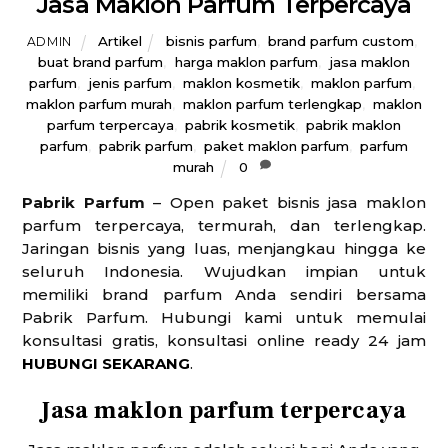
Jasa Maklon Parfum Terpercaya
Artikel
bisnis parfum
,
brand parfum custom
,
ADMIN
buat brand parfum
,
harga maklon parfum
,
jasa maklon
parfum
,
jenis parfum
,
maklon kosmetik
,
maklon parfum
,
maklon parfum murah
,
maklon parfum terlengkap
,
maklon
parfum terpercaya
,
pabrik kosmetik
,
pabrik maklon
parfum
,
pabrik parfum
,
paket maklon parfum
,
parfum
murah
0
Pabrik Parfum
– Open paket bisnis jasa maklon
parfum terpercaya, termurah, dan terlengkap.
Jaringan bisnis yang luas, menjangkau hingga ke
seluruh Indonesia. Wujudkan impian untuk
memiliki brand parfum Anda sendiri bersama
Pabrik Parfum. Hubungi kami untuk memulai
konsultasi gratis, konsultasi online ready 24 jam
HUBUNGI SEKARANG
.
Jasa maklon parfum terpercaya