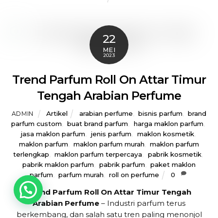
22
MEI
2023
Trend Parfum Roll On Attar Timur
Tengah Arabian Perfume
Artikel
arabian perfume
,
bisnis parfum
,
brand
ADMIN
parfum custom
,
buat brand parfum
,
harga maklon parfum
,
jasa maklon parfum
,
jenis parfum
,
maklon kosmetik
,
maklon parfum
,
maklon parfum murah
,
maklon parfum
terlengkap
,
maklon parfum terpercaya
,
pabrik kosmetik
,
pabrik maklon parfum
,
pabrik parfum
,
paket maklon
parfum
,
parfum murah
,
roll on perfume
0
Back
Trend Parfum Roll On Attar Timur Tengah
To
Arabian Perfume
– Industri parfum terus
Top
berkembang, dan salah satu tren paling menonjol