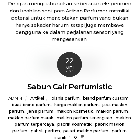
Dengan menggabungkan keberanian eksperimen
dan keahlian seni, para
Artisan
Perfumer memiliki
potensi untuk menciptakan parfum yang bukan
hanya sekadar harum, tetapi juga membawa
pengguna ke dalam perjalanan sensori yang
mengesankan.
22
MEI
2023
Sabun Cair Perfumistic
Artikel
bisnis parfum
,
brand parfum custom
,
ADMIN
buat brand parfum
,
harga maklon parfum
,
jasa maklon
parfum
,
jenis parfum
,
maklon kosmetik
,
maklon parfum
,
maklon parfum murah
,
maklon parfum terlengkap
,
maklon
parfum terpercaya
,
pabrik kosmetik
,
pabrik maklon
parfum
,
pabrik parfum
,
paket maklon parfum
,
parfum
murah
0