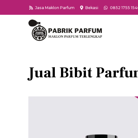
Skip
Jasa Maklon Parfum
Bekasi
0852 1755 15
to
content
Jual Bibit Par