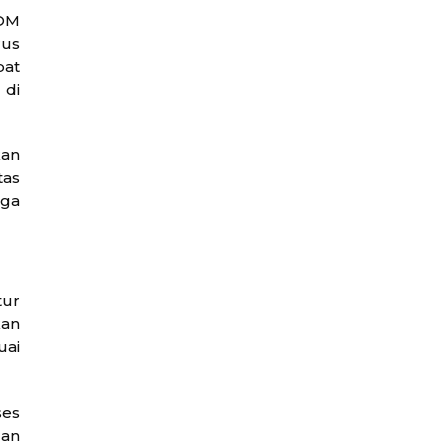
POM
rus
at
 di
kan
tas
gga
tur
kan
uai
ses
dan