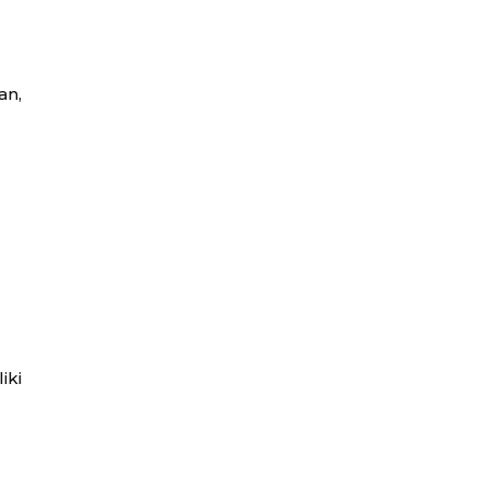
n,
iki