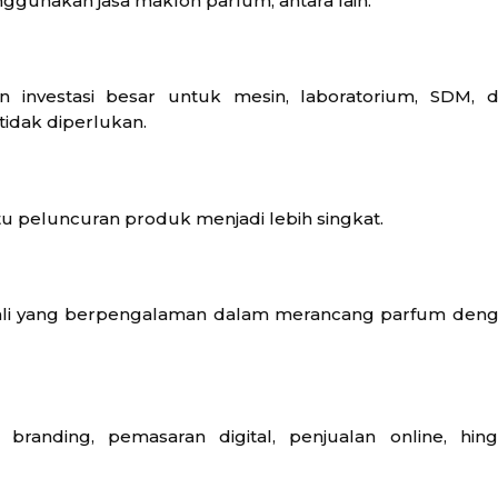
ggunakan jasa maklon parfum, antara lain:
nvestasi besar untuk mesin, laboratorium, SDM, 
tidak diperlukan.
ktu peluncuran produk menjadi lebih singkat.
ahli yang berpengalaman dalam merancang parfum den
randing, pemasaran digital, penjualan online, hin