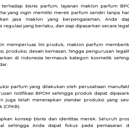
t terhadap bisnis parfum, layanan maklon parfum B
aha yang ingin memiliki merek parfum sendiri tanpa ha
an jasa maklon yang berpengalaman, Anda dap
egulasi yang berlaku, dan siap dipasarkan secara legal
in memperluas lini produk, maklon parfum memberi
lasi, produksi, desain kemasan, hingga pengurusan legali
sarkan di Indonesia termasuk kategori kosmetik sehin
dar.
ksi parfum yang dilakukan oleh perusahaan manufak
usan notifikasi BPOM sehingga produk dapat dipasar
n juga telah menerapkan standar produksi yang ses
k (CPKB).
pkan konsep bisnis dan identitas merek. Seluruh pro
ional sehingga Anda dapat fokus pada pemasaran 