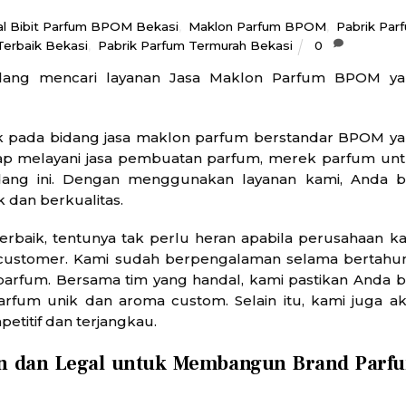
al Bibit Parfum BPOM Bekasi
,
Maklon Parfum BPOM
,
Pabrik Par
Terbaik Bekasi
,
Pabrik Parfum Termurah Bekasi
0
ang mencari layanan Jasa Maklon Parfum BPOM ya
 pada bidang jasa maklon parfum berstandar BPOM y
 siap melayani jasa pembuatan parfum, merek parfum un
dang ini. Dengan menggunakan layanan kami, Anda b
 dan berkualitas.
erbaik, tentunya tak perlu heran apabila perusahaan k
customer. Kami sudah berpengalaman selama bertahu
rfum. Bersama tim yang handal, kami pastikan Anda b
rfum unik dan aroma custom. Selain itu, kami juga a
titif dan terjangkau.
n dan Legal untuk Membangun Brand Parf