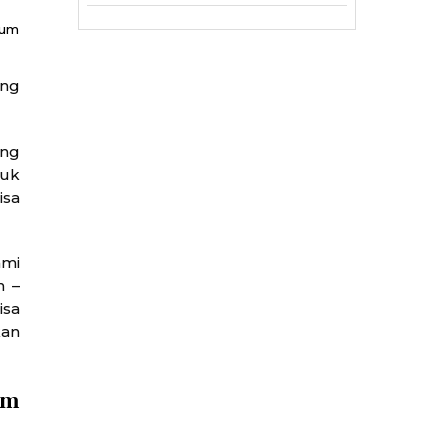
fum
ng
ang
tuk
isa
ami
n –
isa
kan
um